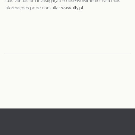
suas vendas em investigação e desenvolvimento. Para mais
informações pode consultar
www.lilly.pt
.
© Escola Nacional de Saúde Pública 2016 - Todos direitos
reservados. Desenvolvido por
CAETSU